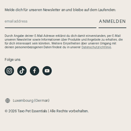
Melde dich für unseren Newsletter an und bleibe auf dem Laufenden:
ANMELDEN
email address
Durch Angabe deiner E-Mail-Adresse erklärst du dich damit einverstanden, per E-Mail
unseren Newsletter sowie Informationen über Produkte und Angebote zu erhalten, die
für dich interessant sein könnten. Weitere Einzelheiten über unseren Umgang mit
deinen personenbezogenen Daten findest du in unserer
Datenschutzrichtlinie
.
Folge uns
I
T
F
Y
n
i
a
o
s
k
c
u
t
T
e
t
a
o
b
u
g
k
o
b
r
o
e
a
k
m
Luxembourg (German)
© 2026 Tavo Pet Essentials | Alle Rechte vorbehalten.