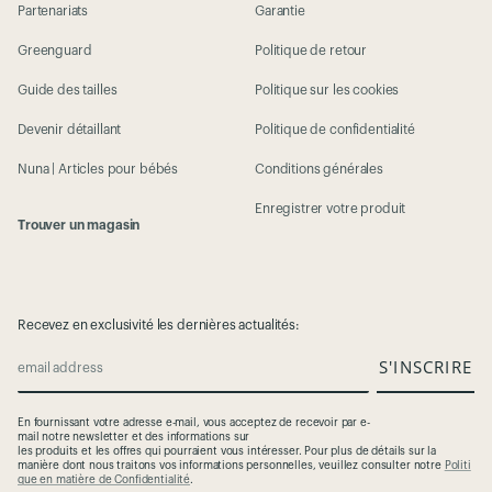
Partenariats
Garantie
Greenguard
Politique de retour
Guide des tailles
Politique sur les cookies
Devenir détaillant
Politique de confidentialité
Nuna | Articles pour bébés
Conditions générales
Enregistrer votre produit
Trouver un magasin
Recevez en exclusivité les dernières actualités:
S'INSCRIRE
email address
En
fournissant
votre
adresse
e-mail,
vous
acceptez
de
recevoir
par e-
mail
notre
newsletter et des
informations
sur
les
produits
et
les
offres
qui
pourraient
vous
intéresser
. Pour plus de
détails
sur la
manière
dont
nous
traitons
vos
informations
personnelles
,
veuillez
consulter
notre
Politi
que en matière de Confidentialité
.