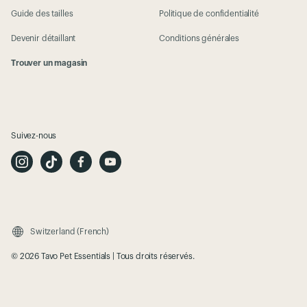
Guide des tailles
Politique de confidentialité
Devenir détaillant
Conditions générales
Trouver un magasin
Suivez-nous
I
T
F
Y
n
i
a
o
s
k
c
u
t
T
e
t
a
o
b
u
g
k
o
b
r
o
e
a
k
m
Switzerland (French)
© 2026 Tavo Pet Essentials | Tous droits réservés.