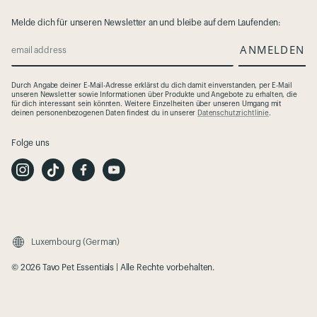
Melde dich für unseren Newsletter an und bleibe auf dem Laufenden:
ANMELDEN
email address
Durch Angabe deiner E-Mail-Adresse erklärst du dich damit einverstanden, per E-Mail
unseren Newsletter sowie Informationen über Produkte und Angebote zu erhalten, die
für dich interessant sein könnten. Weitere Einzelheiten über unseren Umgang mit
deinen personenbezogenen Daten findest du in unserer
Datenschutzrichtlinie
.
Folge uns
I
T
F
Y
n
i
a
o
s
k
c
u
t
T
e
t
a
o
b
u
g
k
o
b
r
o
e
a
k
m
Luxembourg (German)
© 2026 Tavo Pet Essentials | Alle Rechte vorbehalten.