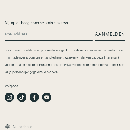
Blijf op de hoogte van het laatste nieuws:
AANMELDEN
email address
Door je aan te melden met je e-mailadres geef je toestemming om onze nieuwsbrief en
informatie over producten en aanbiedingen, waarvan wij denken dat deze interessant
voor je is, via e-mail te ontvangen. Lees ons
Privacybeleid
voor meer informatie over hoe
wij je persoonlijke gegevens verwerken.
Volg ons
I
T
F
Y
n
i
a
o
s
k
c
u
t
T
e
t
a
o
b
u
g
k
o
b
r
o
e
a
k
m
Netherlands