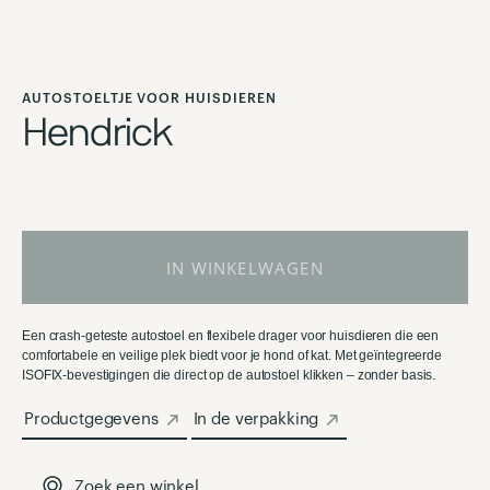
Ga
naar
AUTOSTOELTJE VOOR HUISDIEREN
het
Hendrick
begin
van
de
afbeeldingen-
gallerij
IN WINKELWAGEN
Een crash-geteste autostoel en flexibele drager voor huisdieren die een
comfortabele en veilige plek biedt voor je hond of kat. Met geïntegreerde
ISOFIX-bevestigingen die direct op de autostoel klikken – zonder basis.
Productgegevens
In de verpakking
Zoek een winkel