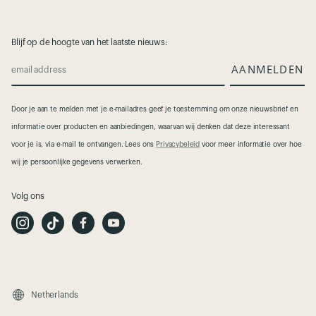
Blijf op de hoogte van het laatste nieuws:
AANMELDEN
email address
Door je aan te melden met je e-mailadres geef je toestemming om onze nieuwsbrief en
informatie over producten en aanbiedingen, waarvan wij denken dat deze interessant
voor je is, via e-mail te ontvangen. Lees ons
Privacybeleid
voor meer informatie over hoe
wij je persoonlijke gegevens verwerken.
Volg ons
I
T
F
Y
n
i
a
o
s
k
c
u
t
T
e
t
a
o
b
u
g
k
o
b
r
o
e
a
k
m
Netherlands