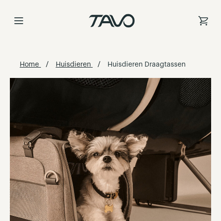
Ga
naar
de
inhoud
Home
Huisdieren
Huisdieren Draagtassen