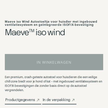
Ga
naar
Maeve iso Wind Autostoeltje voor huisdier met ingebouwd
het
ventilatiesysteem en geïntegreerde ISOFIX-bevestiging
Maeve™ iso wind
begin
van
de
afbeeldingen-
gallerij
IN WINKELWAGEN
Een premium, crash-geteste autostoel voor huisdieren die een veilige
chill-zone biedt voor je hond of kat – met ingebouwd ventilatiesysteem en
ISOFIX-bevestigingen die zonder basis direct op de autostoel
vergrendelen.
Productgegevens
In de verpakking