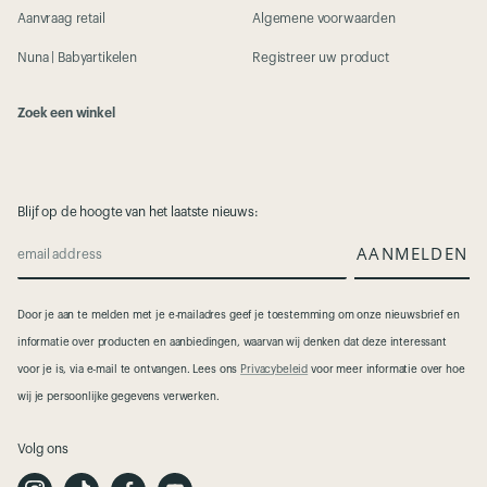
Aanvraag retail
Algemene voorwaarden
Nuna | Babyartikelen
Registreer uw product
Zoek een winkel
Blijf op de hoogte van het laatste nieuws:
AANMELDEN
email address
Door je aan te melden met je e-mailadres geef je toestemming om onze nieuwsbrief en
informatie over producten en aanbiedingen, waarvan wij denken dat deze interessant
voor je is, via e-mail te ontvangen. Lees ons
Privacybeleid
voor meer informatie over hoe
wij je persoonlijke gegevens verwerken.
Volg ons
I
T
F
Y