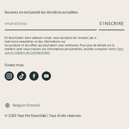
Recevez en exclusivité les dernières actualités:
S'INSCRIRE
email address
En
fournissant
votre
adresse
e-mail,
vous
acceptez
de
recevoir
par e-
mail
notre
newsletter et des
informations
sur
les
produits
et
les
offres
qui
pourraient
vous
intéresser
. Pour plus de
détails
sur la
manière
dont
nous
traitons
vos
informations
personnelles
,
veuillez
consulter
notre
Politi
que en matière de Confidentialité
.
Suivez-nous
I
T
F
Y
n
i
a
o
s
k
c
u
t
T
e
t
a
o
b
u
g
k
o
b
r
o
e
a
k
m
Belgium (French)
© 2026 Tavo Pet Essentials | Tous droits réservés.