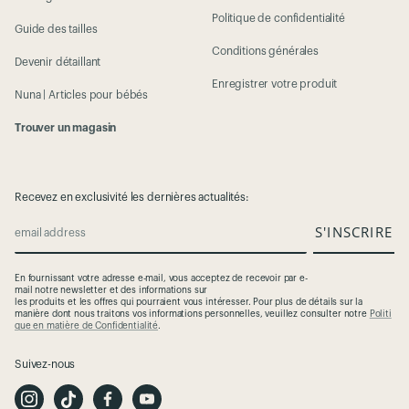
Politique de confidentialité
Guide des tailles
Conditions générales
Devenir détaillant
Enregistrer votre produit
Nuna | Articles pour bébés
Trouver un magasin
Recevez en exclusivité les dernières actualités:
S'INSCRIRE
email address
En
fournissant
votre
adresse
e-mail,
vous
acceptez
de
recevoir
par e-
mail
notre
newsletter et des
informations
sur
les
produits
et
les
offres
qui
pourraient
vous
intéresser
. Pour plus de
détails
sur la
manière
dont
nous
traitons
vos
informations
personnelles
,
veuillez
consulter
notre
Politi
que en matière de Confidentialité
.
Suivez-nous
I
T
F
Y
n
i
a
o