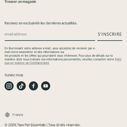
Trouver un magasin
Recevez en exclusivité les dernières actualités:
S'INSCRIRE
email address
En
fournissant
votre
adresse
e-mail,
vous
acceptez
de
recevoir
par e-
mail
notre
newsletter et des
informations
sur
les
produits
et
les
offres
qui
pourraient
vous
intéresser
. Pour plus de
détails
sur la
manière
dont
nous
traitons
vos
informations
personnelles
,
veuillez
consulter
notre
Politi
que en matière de Confidentialité
.
Suivez-nous
I
T
F
Y
n
i
a
o
s
k
c
u
t
T
e
t
a
o
b
u
g
k
o
b
r
o
e
a
k
m
France
© 2026 Tavo Pet Essentials | Tous droits réservés.