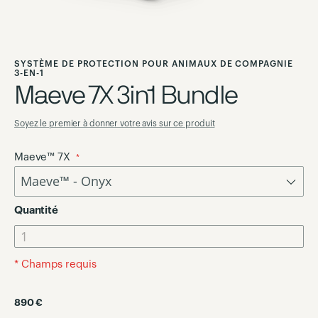
Skip
to
SYSTÈME DE PROTECTION POUR ANIMAUX DE COMPAGNIE
the
3-EN-1
Maeve 7X 3in1 Bundle
beginning
of
the
Soyez le premier à donner votre avis sur ce produit
images
Maeve™ 7X
gallery
Quantité
* Champs requis
890 €