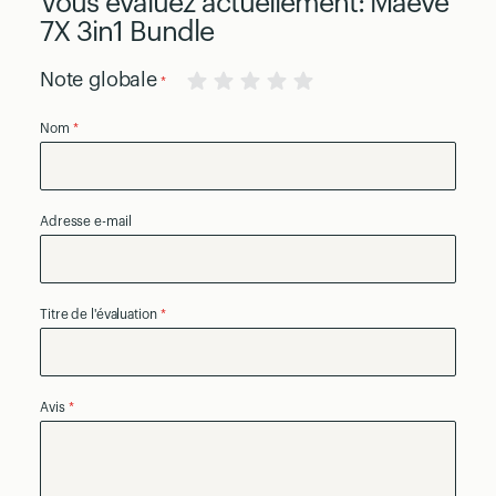
Vous évaluez actuellement:
Maeve
7X 3in1 Bundle
Note globale
1
2
3
4
5
Nom
star
stars
stars
stars
stars
Adresse e-mail
Titre de l'évaluation
Avis