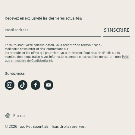
Recevez en exclusivité les dernières actualités:
S'INSCRIRE
email address
En
fournissant
votre
adresse
e-mail,
vous
acceptez
de
recevoir
par e-
mail
notre
newsletter et des
informations
sur
les
produits
et
les
offres
qui
pourraient
vous
intéresser
. Pour plus de
détails
sur la
manière
dont
nous
traitons
vos
informations
personnelles
,
veuillez
consulter
notre
Politi
que en matière de Confidentialité
.
Suivez-nous
I
T
F
Y
n
i
a
o
s
k
c
u
t
T
e
t
a
o
b
u
g
k
o
b
r
o
e
a
k
m
France
© 2026 Tavo Pet Essentials | Tous droits réservés.