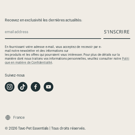
Recevez en exclusivité les dernières actualités:
S'INSCRIRE
email address
En
fournissant
votre
adresse
e-mail,
vous
acceptez
de
recevoir
par e-
mail
notre
newsletter et des
informations
sur
les
produits
et
les
offres
qui
pourraient
vous
intéresser
. Pour plus de
détails
sur la
manière
dont
nous
traitons
vos
informations
personnelles
,
veuillez
consulter
notre
Politi
que en matière de Confidentialité
.
Suivez-nous
I
T
F
Y
n
i
a
o
s
k
c
u
t
T
e
t
a
o
b
u
g
k
o
b
r
o
e
a
k
m
France
© 2026 Tavo Pet Essentials | Tous droits réservés.