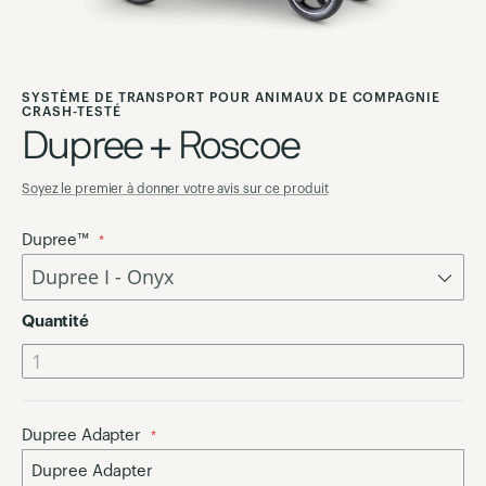
Skip
to
SYSTÈME DE TRANSPORT POUR ANIMAUX DE COMPAGNIE
the
CRASH-TESTÉ
Dupree + Roscoe
beginning
of
the
Soyez le premier à donner votre avis sur ce produit
images
Dupree™
gallery
Quantité
Dupree Adapter
Dupree Adapter