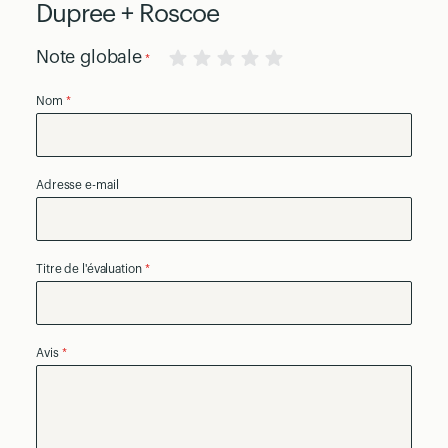
Dupree + Roscoe
Note globale
1
2
3
4
5
Nom
star
stars
stars
stars
stars
Adresse e-mail
Titre de l'évaluation
Avis