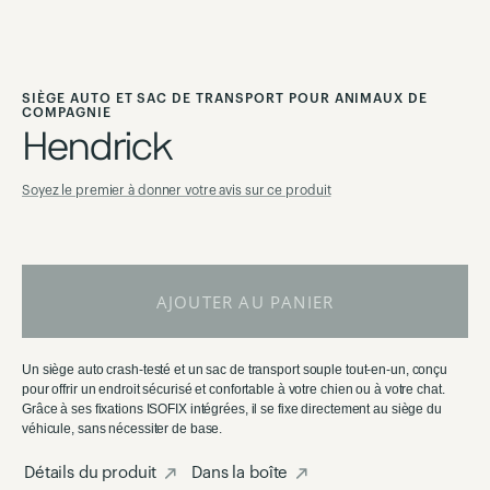
Skip
to
SIÈGE AUTO ET SAC DE TRANSPORT POUR ANIMAUX DE
the
COMPAGNIE
Hendrick
beginning
of
the
Soyez le premier à donner votre avis sur ce produit
images
gallery
AJOUTER AU PANIER
Un siège auto crash-testé et un sac de transport souple tout-en-un, conçu
pour offrir un endroit sécurisé et confortable à votre chien ou à votre chat.
Grâce à ses fixations ISOFIX intégrées, il se fixe directement au siège du
véhicule, sans nécessiter de base.
Détails du produit
Dans la boîte