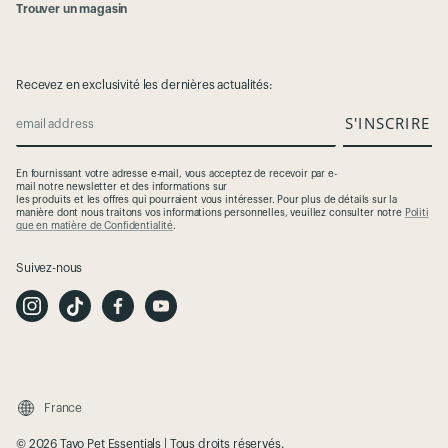
Trouver un magasin
Recevez en exclusivité les dernières actualités:
S'INSCRIRE
email address
En
fournissant
votre
adresse
e-mail,
vous
acceptez
de
recevoir
par e-
mail
notre
newsletter et des
informations
sur
les
produits
et
les
offres
qui
pourraient
vous
intéresser
. Pour plus de
détails
sur la
manière
dont
nous
traitons
vos
informations
personnelles
,
veuillez
consulter
notre
Politi
que en matière de Confidentialité
.
Suivez-nous
I
T
F
Y
n
i
a
o
s
k
c
u
t
T
e
t
a
o
b
u
g
k
o
b
r
o
e
a
k
m
France
© 2026 Tavo Pet Essentials | Tous droits réservés.