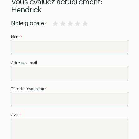
Vous évaluez actuellement:
Hendrick
Note globale
1
2
3
4
5
Nom
star
stars
stars
stars
stars
Adresse e-mail
Titre de l'évaluation
Avis