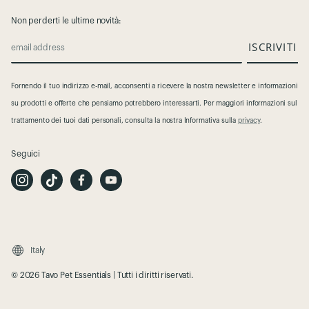
Non perderti le ultime novità:
ISCRIVITI
email address
Fornendo il tuo indirizzo e-mail, acconsenti a ricevere la nostra newsletter e informazioni
su prodotti e offerte che pensiamo potrebbero interessarti. Per maggiori informazioni sul
trattamento dei tuoi dati personali, consulta la nostra Informativa sulla
privacy
.
Seguici
I
T
F
Y
n
i
a
o
s
k
c
u
t
T
e
t
a
o
b
u
g
k
o
b
r
o
e
a
k
m
Italy
© 2026 Tavo Pet Essentials | Tutti i diritti riservati.