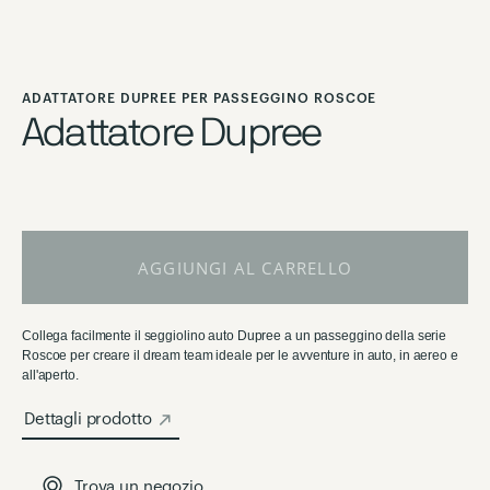
Vai
all'inizio
ADATTATORE DUPREE PER PASSEGGINO ROSCOE
della
Adattatore Dupree
galleria
di
immagini
AGGIUNGI AL CARRELLO
Collega facilmente il seggiolino auto Dupree a un passeggino della serie
Roscoe per creare il dream team ideale per le avventure in auto, in aereo e
all'aperto.
Dettagli prodotto
Trova un negozio