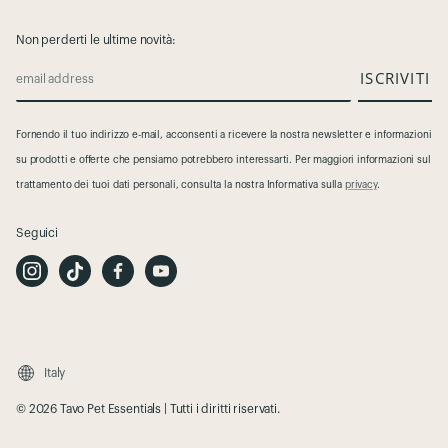
Non perderti le ultime novità:
ISCRIVITI
email address
Fornendo il tuo indirizzo e-mail, acconsenti a ricevere la nostra newsletter e informazioni
su prodotti e offerte che pensiamo potrebbero interessarti. Per maggiori informazioni sul
trattamento dei tuoi dati personali, consulta la nostra Informativa sulla
privacy
.
Seguici
I
T
F
Y
n
i
a
o
s
k
c
u
t
T
e
t
a
o
b
u
g
k
o
b
r
o
e
a
k
m
Italy
© 2026 Tavo Pet Essentials | Tutti i diritti riservati.