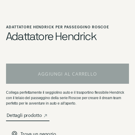
Vai
all'inizio
ADATTATORE HENDRICK PER PASSEGGINO ROSCOE
della
Adattatore Hendrick
galleria
di
immagini
AGGIUNGI AL CARRELLO
Collega perfettamente il seggiolino auto e il trasportino flessibile Hendrick
con il telaio del passeggino della serie Roscoe per creare il dream team
perfetto per le avventure in auto e all'aperto.
Dettagli prodotto
Trova un negozio