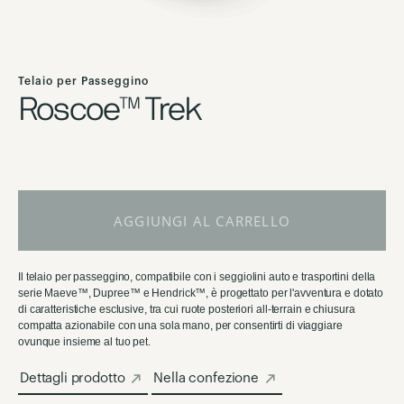
Vai
all'inizio
Telaio per Passeggino
della
Roscoe™ Trek
galleria
di
immagini
AGGIUNGI AL CARRELLO
Il telaio per passeggino, compatibile con i seggiolini auto e trasportini della
serie Maeve™, Dupree™ e Hendrick™, è progettato per l'avventura e dotato
di caratteristiche esclusive, tra cui ruote posteriori all-terrain e chiusura
compatta azionabile con una sola mano, per consentirti di viaggiare
ovunque insieme al tuo pet.
Dettagli prodotto
Nella confezione