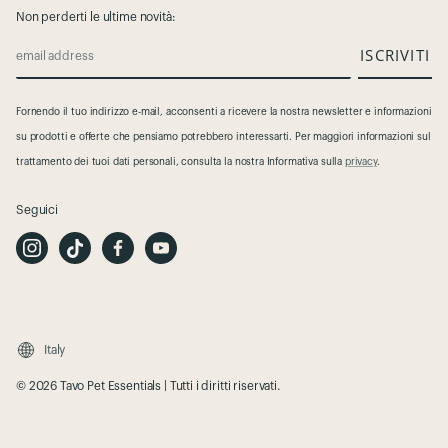
Non perderti le ultime novità:
ISCRIVITI
email address
Fornendo il tuo indirizzo e-mail, acconsenti a ricevere la nostra newsletter e informazioni
su prodotti e offerte che pensiamo potrebbero interessarti. Per maggiori informazioni sul
trattamento dei tuoi dati personali, consulta la nostra Informativa sulla
privacy
.
Seguici
I
T
F
Y
n
i
a
o
s
k
c
u
t
T
e
t
a
o
b
u
g
k
o
b
r
o
e
a
k
m
Italy
© 2026 Tavo Pet Essentials | Tutti i diritti riservati.