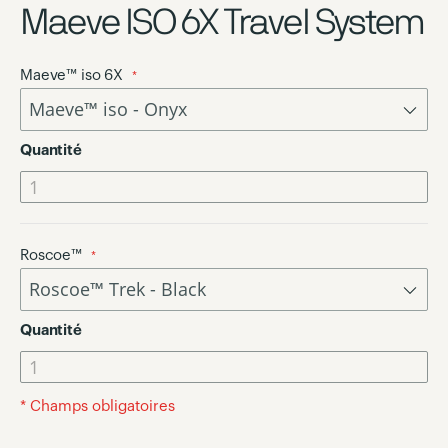
Maeve ISO 6X Travel System
beginning
of
the
Maeve™ iso 6X
images
gallery
Quantité
Roscoe™
Quantité
* Champs obligatoires