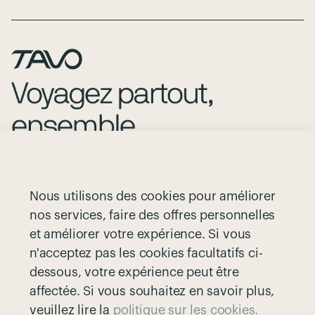
La marque
Contact
Nous utilisons des cookies pour améliorer
Partenariats
Garantie
nos services, faire des offres personnelles
et améliorer votre expérience. Si vous
Greenguard
Politique de retour
n'acceptez pas les cookies facultatifs ci-
Guide des tailles
Politique sur les cookies
dessous, votre expérience peut être
Devenir détaillant
Politique de confidentialité
affectée. Si vous souhaitez en savoir plus,
veuillez lire la
politique sur les cookies.
Nuna | Articles pour bébés
Conditions générales