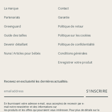
La marque
Contact
Partenariats
Garantie
Greenguard
Politique de retour
Guide des tailles
Politique sur les cookies
Devenir détaillant
Politique de confidentialité
Nuna | Articles pour bébés
Conditions générales
Enregistrer votre produit
Recevez en exclusivité les dernières actualités:
S'INSCRIRE
email address
En
fournissant
votre
adresse
e-mail,
vous
acceptez
de
recevoir
par e-
mail
notre
newsletter et des
informations
sur
les
produits
et
les
offres
qui
pourraient
vous
intéresser
. Pour plus de
détails
sur la