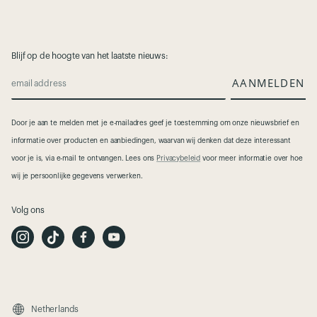
Blijf op de hoogte van het laatste nieuws:
AANMELDEN
email address
Door je aan te melden met je e-mailadres geef je toestemming om onze nieuwsbrief en
informatie over producten en aanbiedingen, waarvan wij denken dat deze interessant
voor je is, via e-mail te ontvangen. Lees ons
Privacybeleid
voor meer informatie over hoe
wij je persoonlijke gegevens verwerken.
Volg ons
I
T
F
Y
n
i
a
o
s
k
c
u
t
T
e
t
a
o
b
u
g
k
o
b
r
o
e
a
k
m
Netherlands