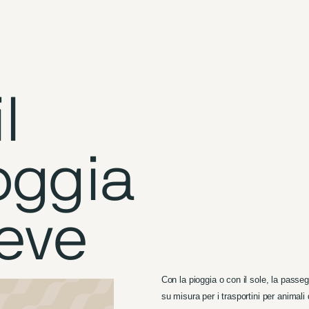
l
oggia
eve
Con la pioggia o con il sole, la pass
su misura per i trasportini per animal