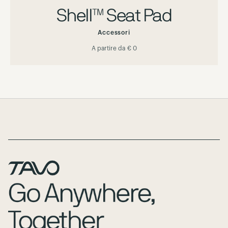
Shell™ Seat Pad
Accessori
A partire da
€ 0
Page Footer