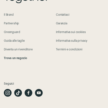
Il Brand
Contattaci
Partnership
Garanzia
Greenguard
Informativa sui cookies
Guida alle taglie
Informativa sulla privacy
Diventa un rivenditore
Termini e condizioni
Trova un negozio
Seguici
I
T
F
Y
n
i
a
o
s
k
c
u
t
T
e
t
a
o
b
u
g
k
o
b
r
o
e