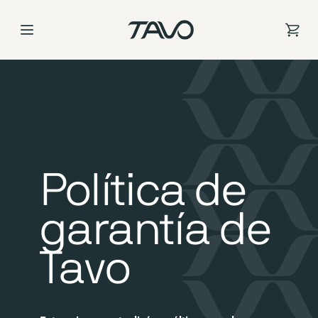
Ir
al
contenido
Política de
garantía de
Tavo