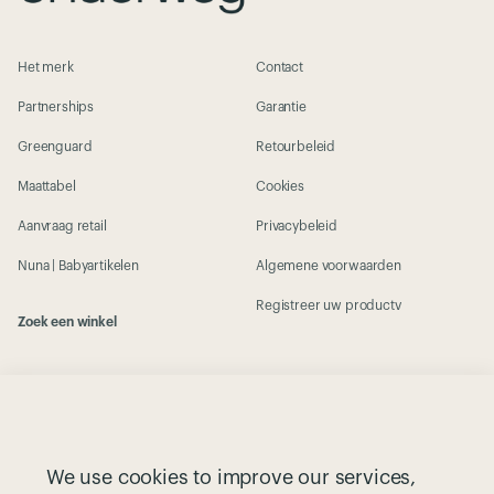
Het merk
Contact
Partnerships
Garantie
Greenguard
Retourbeleid
Maattabel
Cookies
Aanvraag retail
Privacybeleid
Nuna | Babyartikelen
Algemene voorwaarden
Registreer uw productv
Zoek een winkel
Blijf op de hoogte van het laatste nieuws:
AANMELDEN
email address
We use cookies to improve our services,