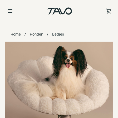
Ga
naar
de
inhoud
Home
Honden
Bedjes