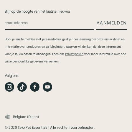
Blijf op de hoogte van het laatste nieuws:
AANMELDEN
email address
Door je aan te melden met je e-mailadres geef je toestemming om onze nieuwsbrief en
informatie over producten en aanbiedingen, waarvan wij denken dat deze interessant
voor je is, via e-mail te ontvangen. Lees ons
Privacybeleid
voor meer informatie over hoe
wij je persoonlijke gegevens verwerken.
Volg ons
I
T
F
Y
n
i
a
o
s
k
c
u
t
T
e
t
a
o
b
u
g
k
o
b
r
o
e
a
k
m
Belgium (Dutch)
© 2026 Tavo Pet Essentials | Alle rechten voorbehouden.