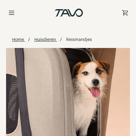
Ga
naar
de
inhoud
Home
Huisdieren
Reismandjes