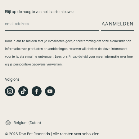
Blijf op de hoogte van het laatste nieuws:
AANMELDEN
email address
Door je aan te melden met je e-mailadres geef je toestemming om onze nieuwsbrief en
informatie over producten en aanbiedingen, waarvan wij denken dat deze interessant
voor je is, via e-mail te ontvangen. Lees ons
Privacybeleid
voor meer informatie over hoe
wij je persoonlijke gegevens verwerken.
Volg ons
I
T
F
Y
n
i
a
o
s
k
c
u
t
T
e
t
a
o
b
u
g
k
o
b
r
o
e
a
k
m
Belgium (Dutch)
© 2026 Tavo Pet Essentials | Alle rechten voorbehouden.