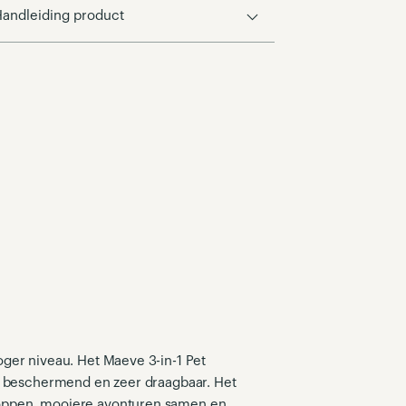
andleiding product
oger niveau. Het Maeve 3-in-1 Pet
eel beschermend en zeer draagbaar. Het
oppen, mooiere avonturen samen en