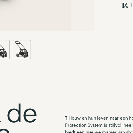
H
 de
Til jouw en hun leven naar een h
Protection System is stijlvol, h
biedt een nieuwe manier van sh