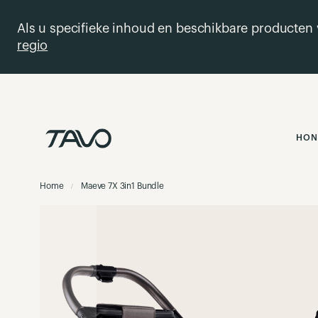
Als u specifieke inhoud en beschikbare producten v
regio
Ga
naar
de
inhoud
HON
Home
Maeve 7X 3in1 Bundle
Ga
naar
het
einde
van
de
afbeeldingen-