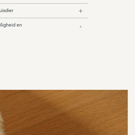
uisdier
ligheid en
oogwaardige
 vijf seconden
vreren en goed