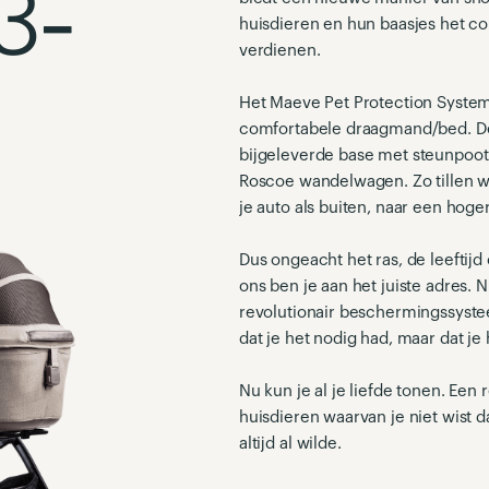
3-
huisdieren en hun baasjes het c
verdienen.
Het Maeve Pet Protection Syste
comfortabele draagmand/bed. De
bijgeleverde base met steunpoo
Roscoe wandelwagen. Zo tillen we
je auto als buiten, naar een hoge
Dus ongeacht het ras, de leeftijd 
ons ben je aan het juiste adres. N
revolutionair beschermingssyste
dat je het nodig had, maar dat je h
Nu kun je al je liefde tonen. Ee
huisdieren waarvan je niet wist d
altijd al wilde.