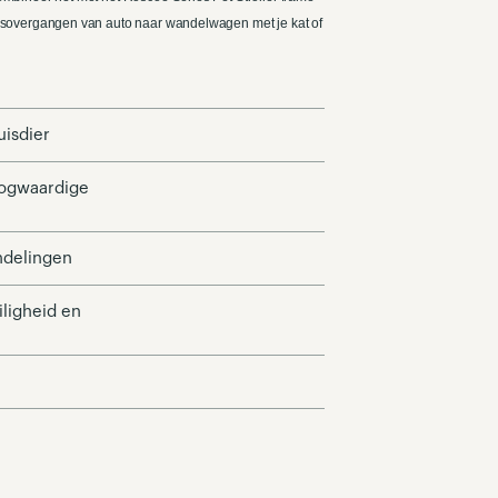
isovergangen van auto naar wandelwagen met je kat of
uisdier
oogwaardige
ndelingen
ligheid en