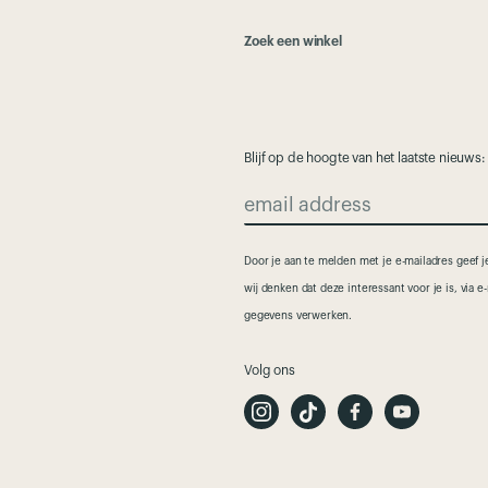
Zoek een winkel
Blijf op de hoogte van het laatste nieuws:
email address
Door je aan te melden met je e-mailadres geef
wij denken dat deze interessant voor je is, via 
gegevens verwerken.
Volg ons
I
T
F
Y
n
i
a
o
s
k
c
u
t
T
e
t
a
o
b
u
g
k
o
b
r
o
e