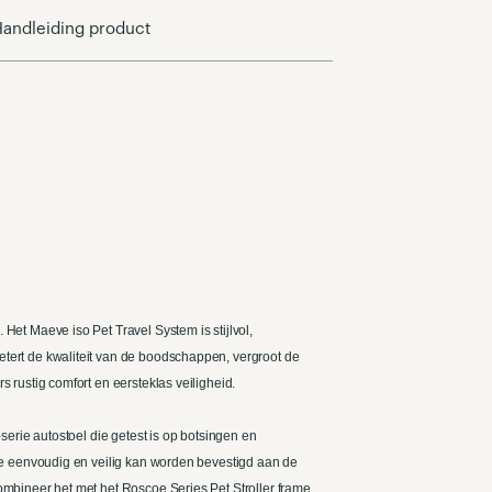
andleiding product
Het Maeve iso Pet Travel System is stijlvol,
ert de kwaliteit van de boodschappen, vergroot de
s rustig comfort en eersteklas veiligheid.
serie autostoel die getest is op botsingen en
ie eenvoudig en veilig kan worden bevestigd aan de
mbineer het met het Roscoe Series Pet Stroller frame