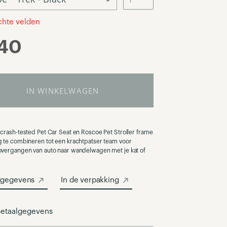
ichte velden
740
IN WINKELWAGEN
crash-tested Pet Car Seat en Roscoe Pet Stroller frame
g te combineren tot een krachtpatser team voor
overgangen van auto naar wandelwagen met je kat of
tgegevens
In de verpakking
etaalgegevens