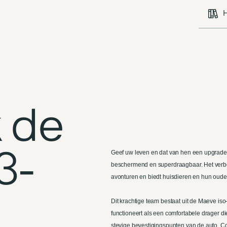
H
 de
3-
Geef uw leven en dat van hen een upgrade. 
beschermend en superdraagbaar. Het verbet
avonturen en biedt huisdieren en hun ouder
Dit krachtige team bestaat uit de Maeve iso-
functioneert als een comfortabele drager d
stevige bevestigingspunten van de auto. Co