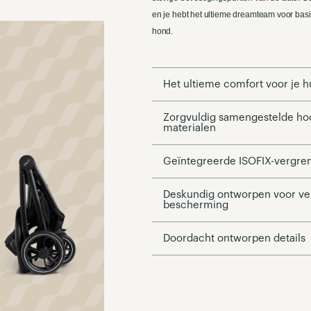
en je hebt het ultieme dreamteam voor bas
hond.
Het ultieme comfort voor je h
Zorgvuldig samengestelde h
materialen
Geïntegreerde ISOFIX-vergre
Deskundig ontworpen voor vei
bescherming
Doordacht ontworpen details