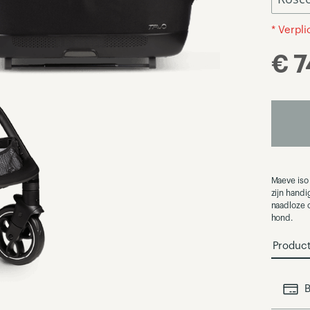
* Verpl
€ 
Maeve iso 
zijn handi
naadloze 
hond.
Produc
B