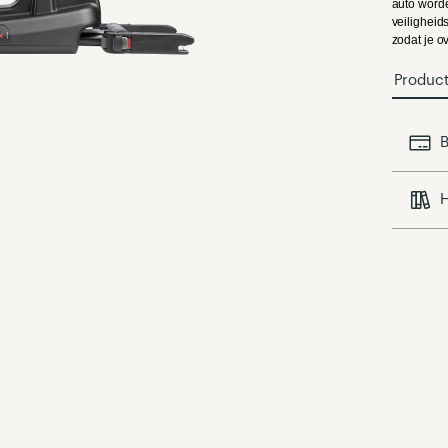
auto worde
veiligheid
zodat je o
Produc
B
H