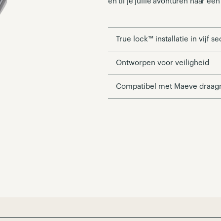
en til je jullie avonturen naar ee
True lock™ installatie in vijf 
Ontworpen voor veiligheid
Compatibel met Maeve draa