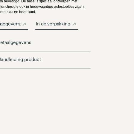
n bevestigd. De base is speciaal ontworpen met
sfuncties die ook in hoogwaardige autostoeltjes zitten,
veral samen heen kunt.
tgegevens
In de verpakking
etaalgegevens
andleiding product