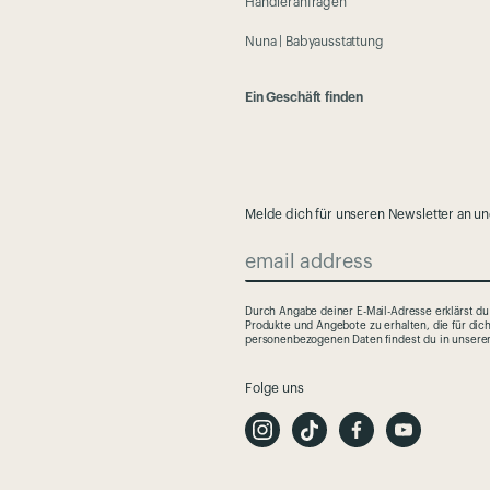
Händleranfragen
Nuna | Babyausstattung
Ein Geschäft finden
Melde dich für unseren Newsletter an u
email address
Durch Angabe deiner E-Mail-Adresse erklärst du
Produkte und Angebote zu erhalten, die für dic
personenbezogenen Daten findest du in unsere
Folge uns
I
T
F
Y
n
i
a
o
s
k
c
u
t
T
e
t
a
o
b
u
g
k
o
b