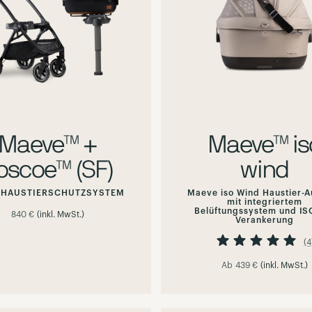
Maeve™ +
Maeve™ is
oscoe™ (SF)
wind
1-HAUSTIERSCHUTZSYSTEM
Maeve iso Wind Haustier-A
mit integriertem
Belüftungssystem und IS
840 €
(inkl. MwSt.)
Verankerung
Bewertung:
(4
Ab
439 €
(inkl. MwSt.)