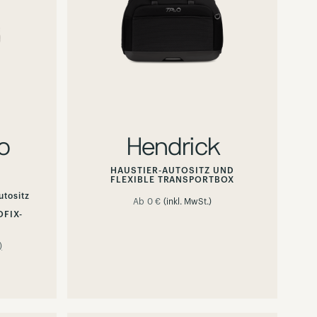
o
Hendrick
HAUSTIER-AUTOSITZ UND
FLEXIBLE TRANSPORTBOX
utositz
Ab
0 €
(inkl. MwSt.)
OFIX-
100%
)