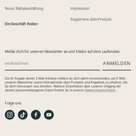
Nuna | Babyausstattung
Impressum
Registriere dein Produkt
Ein Geschäft finden
Melde dich für unseren Newsletter an und bleibe auf dem Laufenden:
ANMELDEN
email address
Durch Angabe deiner E-Mail-Adresse erklärst du dich damit einverstanden, per E-Mail
unseren Newsletter sowie Informationen über Produkte und Angebote zu erhalten, die
für dich interessant sein könnten. Weitere Einzelheiten über unseren Umgang mit
deinen personenbezogenen Daten findest du in unserer
Datenschutzrichtlinie
.
Folge uns
I
T
F
Y
n
i
a
o
s
k
c
u
t
T
e
t
a
o
b
u
g
k
o
b
r
o
e