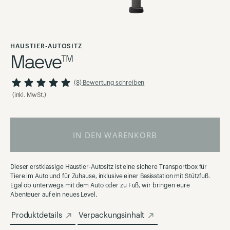
Zum
Anfang
HAUSTIER-AUTOSITZ
der
Maeve™
Bildgalerie
springen
98
100
Bewertung:
% of
(8)
Bewertung schreiben
(inkl. MwSt.)
IN DEN WARENKORB
Dieser erstklassige Haustier-Autositz ist eine sichere Transportbox für
Tiere im Auto und für Zuhause, inklusive einer Basisstation mit Stützfuß.
Egal ob unterwegs mit dem Auto oder zu Fuß, wir bringen eure
Abenteuer auf ein neues Level.
Produktdetails
Verpackungsinhalt