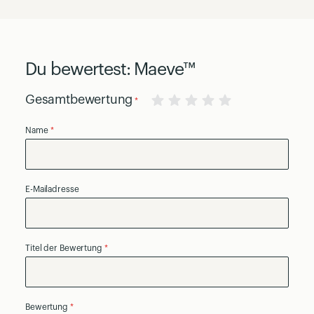
Du bewertest:
Maeve™
Gesamtbewertung
1
2
3
4
5
Name
star
stars
stars
stars
stars
E-Mailadresse
Titel der Bewertung
Bewertung