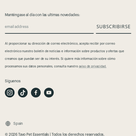
Manténgase al día con las ultimas novedades:
SUBSCRIBIRSE
email address
Al proporcionar su dirección de correo electrónico, acepta recibir por correo
electrónico nuestro boletín de noticias e información sobre productos y ofertas que
creamos que puedan ser de su interés.​
Si quiere más información sobre cómo
procesamos sus datos personales, consulta nuestro
aviso de privacidad.
Síguenos
I
T
F
Y
n
i
a
o
s
k
c
u
t
T
e
t
a
o
b
u
g
k
o
b
r
o
e
a
k
m
Spain
© 2026 Tavo Pet Essentials | Todos los derechos reservados.