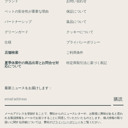
ブランド
お問い合わせ
ペットの安全性が重要な理由
保証について
パートナーシップ
返品について
グリーンガード
クッキーについて
仕様
プライバシーポリシー
店舗検索
ご利用条件
夏季休業中の商品出荷とお問合せ対
特定商取引法に基づく表記
応について
最新ニュースをお届けします：
購読
email address
メールアドレスを登録することで、弊社からのニュースレターや、お客様に興
味があると思わ
れる製品情報をメールでお送りすることに同意していただいた
ものとします。個人情報の取り
扱いに関する詳細については、弊社の
プライバシーポリシー
をご覧ください
。