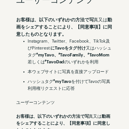
ユーザーコンテンツ
お客様は、以下のいずれかの方法で写
真又は
動
画をシェアすることにより、【同意事項】に同
意したものとなります。
Instagram、Twitter、Facebook、TikTok及
びPinterest
に
Tavo
をタグ付け
又はハッシュ
#
#
#
タグ
myTavo
、
TavoFamily
、
TavoMom
#
若しくは
TavoDad
のいずれかを利用
本ウェブサイトに写真を直接アップロード
#
ハッシュタグ
myTavo
を付けてTavoの写真
利用権リクエストに応答
ユーザーコンテンツ
お客様は、以下のいずれかの方法で写
真又は
動画
をシェアすることにより、【同意事項】に同意し