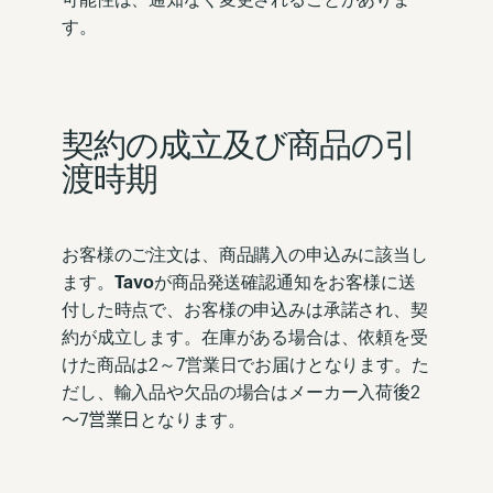
可能性は、通知なく変更されることがありま
す。
契約の成立及び商品の引
渡時期
お客様のご注文は、商品購入の申込みに該当し
ます。
Tavo
が商
品発送確認通知をお客様に送
付した時点で、お客様の申込みは
承諾され、契
約が成立します。在庫がある場合は、依頼を受
け
た商品は
2
～
7
営業日でお届けとなります。た
だし、輸入品や欠
品の場合はメーカー入荷
後
2
～
7
営業日
となります。