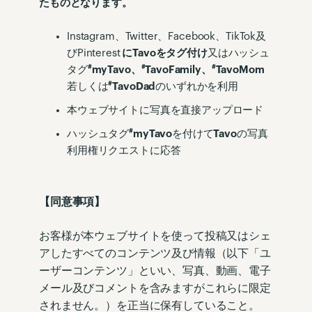
たものとなります。
Instagram、Twitter、Facebook、TikTok及
びPinterest
に
Tavo
をタグ付け
又はハッシュ
#
#
#
タグ
myTavo
、
TavoFamily
、
TavoMom
#
若しくは
TavoDad
のいずれかを利用
本ウェブサイトに写真を直接アップロード
#
ハッシュタグ
myTavo
を付けて
Tavo
の写真
利用権リクエストに応答
【同意事項】
お客様が本ウェブサイトを使って投稿又はシェ
アしたすべてのコンテンツ及び情報（以下「ユ
ーザーコンテンツ」といい、写真、動画、電子
メール及びコメントを含みますがこれらに限定
されません。）を正当に保有していること。