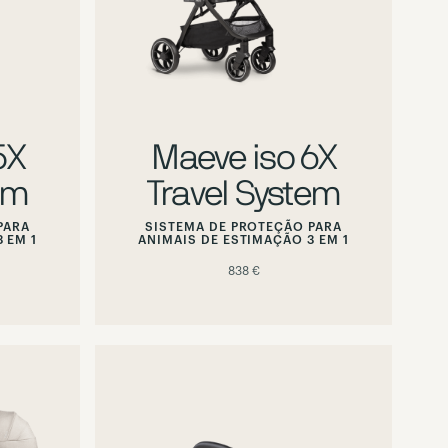
5X
Maeve iso 6X
em
Travel System
PARA
SISTEMA DE PROTEÇÃO PARA
 EM 1
ANIMAIS DE ESTIMAÇÃO 3 EM 1
838 €
Hover
or
focus
to