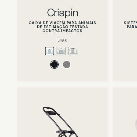
Crispin
CAIXA DE VIAGEM PARA ANIMAIS
SISTE
DE ESTIMAÇÃO TESTADA
PARA
CONTRA IMPACTOS
549 €
Hover
or
focus
to
preview
alternate
image