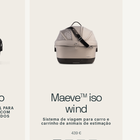
Hover
or
focus
to
preview
alternate
image
o
Maeve™ iso
wind
L PARA
 COM
ADOS
Sistema de viagem para carro e
carrinho de animais de estimação
439 €
non-available option
non-available option