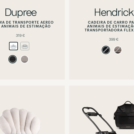
Dupree
Hendrick
MA DE TRANSPORTE AEREO
CADEIRA DE CARRO P
 ANIMAIS DE ESTIMAÇÃO
ANIMAIS DE ESTIMAÇÃ
TRANSPORTADORA FLEX
319 €
399 €
non-
non-
availa
available
option
option
Hover
Hover
or
or
focus
focus
to
to
preview
preview
alternate
alternate
image
image