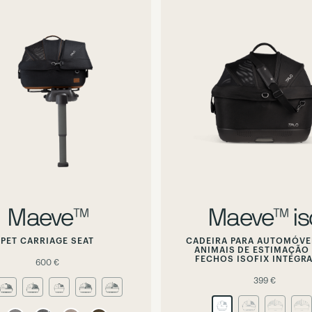
Hover
Hover
or
or
focus
focus
to
to
preview
preview
alternate
alternate
image
image
Maeve™
Maeve™ is
PET CARRIAGE SEAT
CADEIRA PARA AUTOMÓVE
ANIMAIS DE ESTIMAÇÃO
FECHOS ISOFIX INTEGR
600 €
399 €