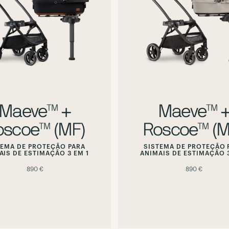
preview
preview
alternate
alternate
image
image
Maeve™ +
Maeve™ 
oscoe™ (MF)
Roscoe™ (M
TEMA DE PROTEÇÃO PARA
SISTEMA DE PROTEÇÃO 
AIS DE ESTIMAÇÃO 3 EM 1
ANIMAIS DE ESTIMAÇÃO 3
890 €
890 €