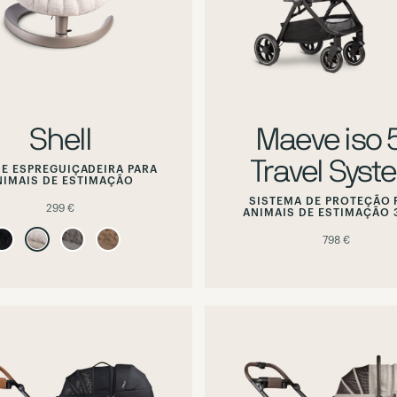
Shell
Maeve iso 
Travel Syst
E ESPREGUIÇADEIRA PARA
NIMAIS DE ESTIMAÇÃO
SISTEMA DE PROTEÇÃO 
299 €
ANIMAIS DE ESTIMAÇÃO 3
798 €
Hover
Hover
or
or
focus
focus
to
to