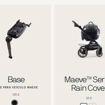
Hover
Hover
or
or
focus
focus
to
to
preview
preview
alternate
alternate
image
image
Base
Maeve™ Ser
Rain Cove
E PARA VEÍCULO MAEVE
195 €
35 €