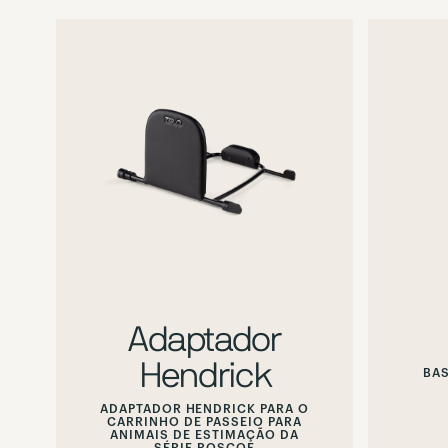
Hover
or
focus
to
preview
alternate
image
Adaptador
Hendrick
BAS
ADAPTADOR HENDRICK PARA O
CARRINHO DE PASSEIO PARA
ANIMAIS DE ESTIMAÇÃO DA