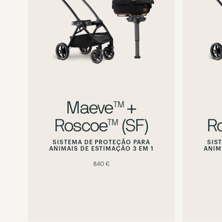
preview
alternate
image
Maeve™ +
Roscoe™ (SF)
R
SISTEMA DE PROTEÇÃO PARA
SIS
ANIMAIS DE ESTIMAÇÃO 3 EM 1
ANIM
840 €