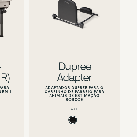
preview
alternate
image
+
Dupree
R)
Adapter
PARA
ADAPTADOR DUPREE PARA O
 EM 1
CARRINHO DE PASSEIO PARA
ANIMAIS DE ESTIMAÇÃO
ROSCOE
49 €