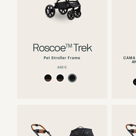
Roscoe™ Trek
Pet Stroller Frame
CAMA 
A
449 €
Hover
or
focus
to