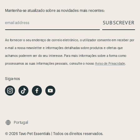
Mantenha-se atualizado sobre as novidades mais recentes:
SUBSCREVER
email address
Ao fornecer o seu endereço de correio eletrónico, o utilizador consente em receber por
e-mail a nossa newsletter e informações detalhadas sobre produtos e ofertas que
achamos poderem ser do seu interesse. Para mais informações sobre a forma como
processamos as suas informações pessoais, consulte o nosso
Aviso de Privacidade
.
Siga-nos
I
T
F
Y
n
i
a
o
s
k
c
u
t
T
e
t
a
o
b
u
g
k
o
b
r
o
e
a
k
m
Portugal
© 2026 Tavo Pet Essentials | Todos os direitos reservados.