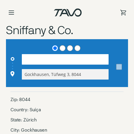
Ir
para
o
Conteúdo
Sniffany & Co.
Zip:
8044
Country:
Suíça
State:
Zürich
City:
Gockhausen