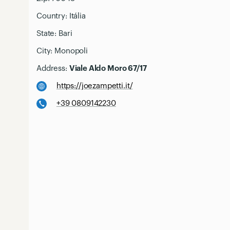
Country:
Itália
State:
Bari
City:
Monopoli
Address:
Viale Aldo Moro 67/17
https://joezampetti.it/
+39 0809142230