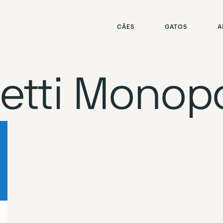
CÃES
GATOS
A
tti Monopo