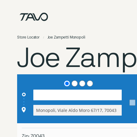
Ir
para
o
Conteúdo
Store Locator
Joe Zampetti Monopoli
Joe Zampe
Zip:
70043