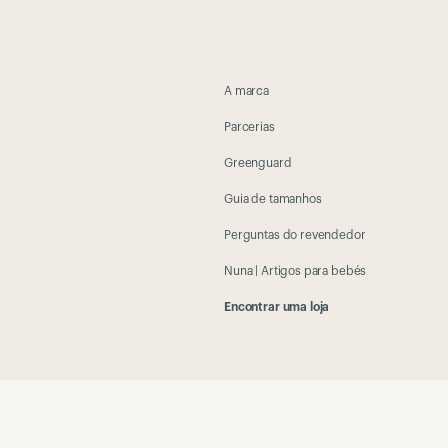
A marca
Parcerias
Greenguard
Guia de tamanhos
Perguntas do revendedor
Nuna | Artigos para bebés
Encontrar uma loja
Mantenha-se atualizado sobre as novidad
email address