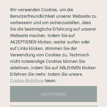
Wir verwenden Cookies, um die
Benutzerfreundlichkeit unserer Webseite zu
Die Marke
Kontakt
verbessern und um sicherzustellen, dass
Sie die bestmögliche Erfahrung auf unserer
Partnerschaften
Garantie
Webseite machen. Indem Sie auf
Greenguard
Cookie-Richtlinie
AKZEPTIEREN klicken, weiter surfen oder
Grössenratgeber
Datenschutzrichtlinie
auf Links klicken, stimmen Sie der
Verwendung von Cookies zu. Technisch
Händleranfragen
Allgemeine Geschäftsbedingungen
nicht notwendige Cookies können Sie
Ein Geschäft finden
ablehnen, indem Sie auf ABLEHNEN klicken.
Erfahren Sie mehr, indem Sie unsere
Cookie-Richtlinie
lesen.
Folgen uns
AKZEPTIEREN
I
T
F
Y
n
i
a
o
s
k
c
u
t
T
e
t
a
o
b
u