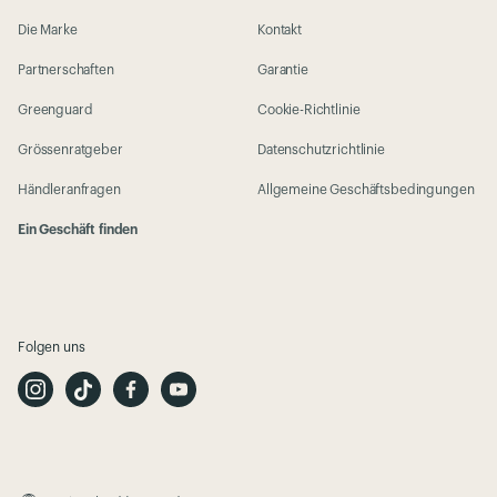
Die Marke
Kontakt
Partnerschaften
Garantie
Greenguard
Cookie-Richtlinie
Grössenratgeber
Datenschutzrichtlinie
Händleranfragen
Allgemeine Geschäftsbedingungen
Ein Geschäft finden
Folgen uns
I
T
F
Y
n
i
a
o
s
k
c
u
t
T
e
t
a
o
b
u
g
k
o
b
r
o
e
a
k
m