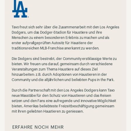
Tavo freut sich sehr über die Zusammenarbeit mit den Los Angeles
Dodgers, um das Dodger-Stadion für Haustiere und ihre
Menschen zu einem besonderen Erlebnis zu machen und als
erster aufprallgeprüften Autositz für Haustiere der
traditionsreichen MLB-Franchise anerkannt zu werden.
Die Dodgers sind bestrebt, der Community erstklassige Werte zu
bieten. Wir freuen uns darauf, gemeinsam durch verschiedene
Veranstaltungen zum Thema Haustiere auf dieses Ziel
hinzuarbeiten: z.B. durch Adoptionen von Haustieren in der
Community und die alljährlichen und beliebten Pups in the Park.
Durch die Partnerschaft mit den Los Angeles Dodgers kann Tavo
neue Masstäbe für den Schutz von Haustieren und das Reisen
setzen und den Fans eine aufregende und innovative Möglichkeit
bieten, Amerikas beliebteste Freizeitbeschäftigung gemeinsam
mit ihren geliebten Haustieren zu geniessen.
ERFAHRE NOCH MEHR