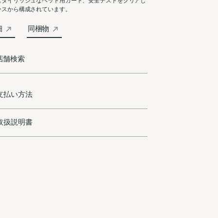
スタイリッシュなペット用カート、安全テストをクリアし
ースから構成されています。
細
同梱物
店舗検索
支払い方法
取扱説明書