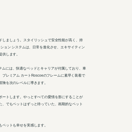
ドしましょう。スタイリッシュで安全性能が高く、持
プロテクション システムは、日常を進化させ、エキサイティン
提供します。
 システムには、快適なベッドとキャリアが付属しており、車
プレミアム カートRoscoeのフレームに素早く装着で
冒険を次のレベルに導きます。
ポートします。やっとすべての愛情を形にすることが
た、でもペットはずっと待っていた、画期的なペット
もペットも幸せを実感します。