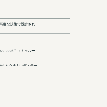
高度な技術で設計され
e Lock™ （トゥルー
操作性と心地よいディテー