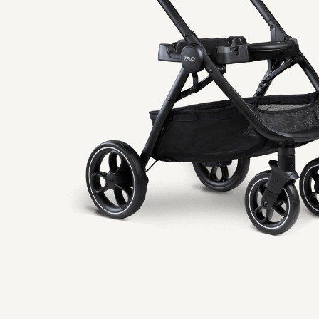
移
動
す
る
イ
メ