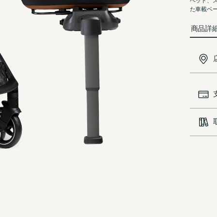
ベッド、
た車載ベ
商品詳