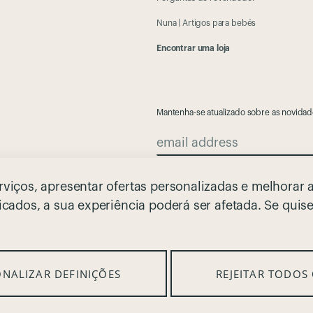
Nuna | Artigos para bebés
Encontrar uma loja
Mantenha-se atualizado sobre as novidad
email address
Ao fornecer o seu endereço de correio eletróni
viços, apresentar ofertas personalizadas e melhorar a
detalhadas sobre produtos e ofertas que acham
cados, a sua experiência poderá ser afetada. Se quise
suas informações pessoais, consulte o nosso
Av
Siga-nos
I
T
F
Y
NALIZAR DEFINIÇÕES
REJEITAR TODOS
n
i
a
o
s
k
c
u
t
T
e
t
a
o
b
u
g
k
o
b