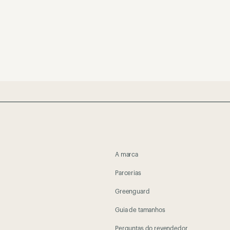
A marca
Parcerias
Greenguard
Guia de tamanhos
Perguntas do revendedor