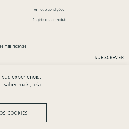
Termos e condições
Registe o seu produto
es mais recentes:
SUBSCREVER
co, o utilizador consente em receber por e-mail a nossa newsletter e informações
 sua experiência.
os poderem ser do seu interesse. Para mais informações sobre a forma como processamos as
r saber mais, leia
iso de Privacidade
.
 OS COOKIES