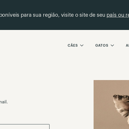
oníveis para sua região, visite o site de seu
país ou r
CÃES
GATOS
A
ail.