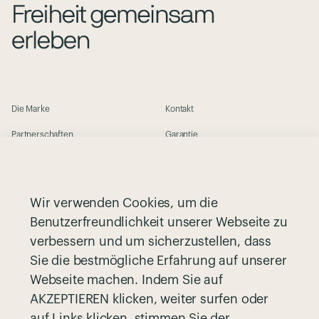
Die Marke
Kontakt
Partnerschaften
Garantie
Greenguard
Rückgaberichtlinie
Größenratgeber
Cookie-Richtlinie
Wir verwenden Cookies, um die
Händleranfragen
Datenschutzrichtlinie
Benutzerfreundlichkeit unserer Webseite zu
Nuna | Babyausstattung
Allgemeine Geschäftsbedingungen
verbessern und um sicherzustellen, dass
Sie die bestmögliche Erfahrung auf unserer
Ein Geschäft finden
Registriere dein Produkt
Webseite machen. Indem Sie auf
AKZEPTIEREN klicken, weiter surfen oder
auf Links klicken, stimmen Sie der
Melde dich für unseren Newsletter an und bleibe auf dem Laufenden: