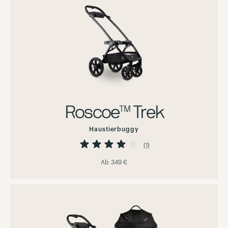
Roscoe™ Trek
Haustierbuggy
Bewertung:
80%
(1)
Ab
349 €