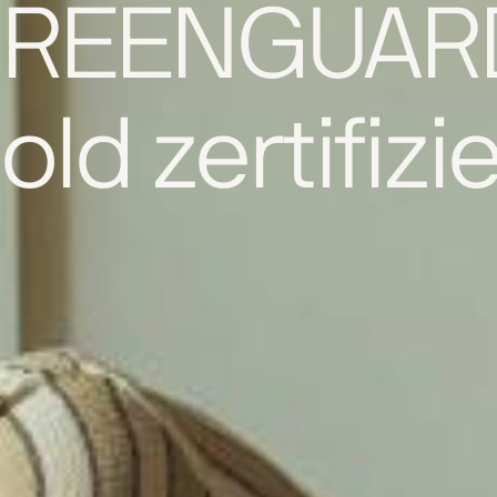
REENGUA
old zertifizie