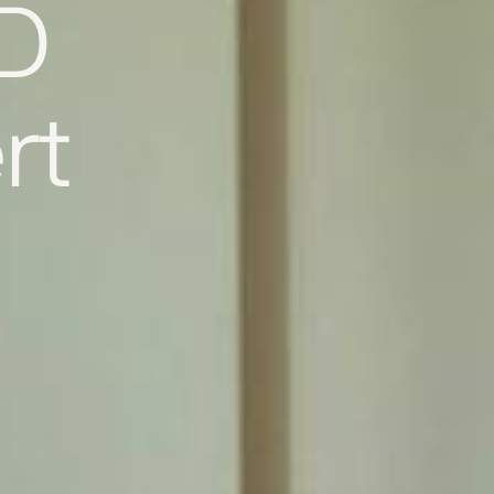
RD
rt