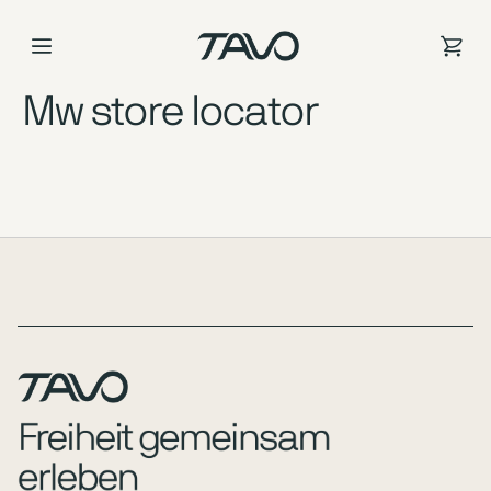
Zum
Inhalt
springen
Mw store locator
Page Footer