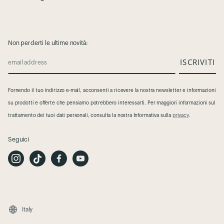
Non perderti le ultime novità:
ISCRIVITI
email address
Fornendo il tuo indirizzo e-mail, acconsenti a ricevere la nostra newsletter e informazioni
su prodotti e offerte che pensiamo potrebbero interessarti. Per maggiori informazioni sul
trattamento dei tuoi dati personali, consulta la nostra Informativa sulla
privacy
.
Seguici
I
T
F
Y
n
i
a
o
s
k
c
u
t
T
e
t
a
o
b
u
g
k
o
b
r
o
e
a
k
m
Italy