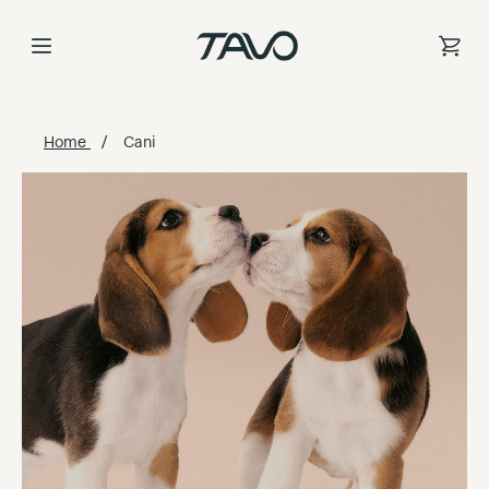
Salta
al
contenuto
Home
Cani